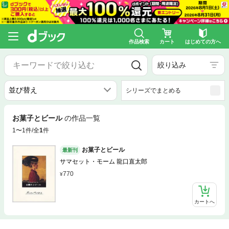
作品検索
カート
はじめての方へ
絞り込み
シリーズでまとめる
お菓子とビール
の作品一覧
1〜1件/全
1
件
お菓子とビール
最新刊
サマセット・モーム 龍口直太郎
770
カートへ