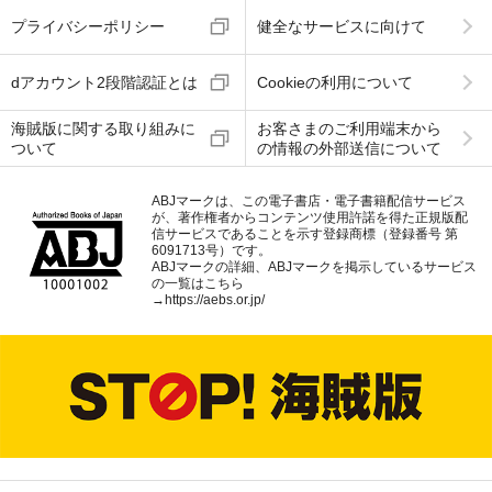
プライバシーポリシー
健全なサービスに向けて
dアカウント2段階認証とは
Cookieの利用について
海賊版に関する取り組みに
お客さまのご利用端末から
ついて
の情報の外部送信について
ABJマークは、この電子書店・電子書籍配信サービス
が、著作権者からコンテンツ使用許諾を得た正規版配
信サービスであることを示す登録商標（登録番号 第
6091713号）です。
ABJマークの詳細、ABJマークを掲示しているサービス
の一覧はこちら
→
https://aebs.or.jp/