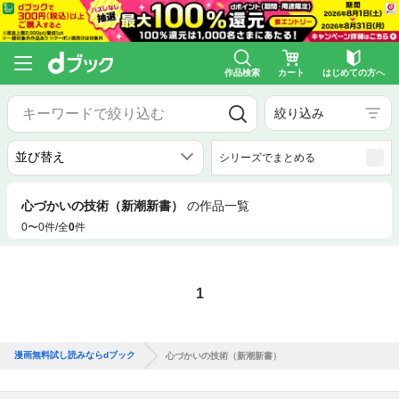
作品検索
カート
はじめての方へ
絞り込み
シリーズでまとめる
心づかいの技術（新潮新書）
の作品一覧
0〜0件/全
0
件
1
漫画無料試し読みならdブック
心づかいの技術（新潮新書）