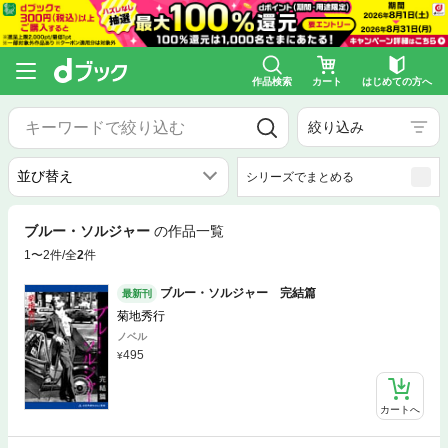
作品検索
カート
はじめての方へ
絞り込み
シリーズでまとめる
ブルー・ソルジャー
の作品一覧
1〜2件/全
2
件
ブルー・ソルジャー 完結篇
最新刊
菊地秀行
ノベル
495
カートへ