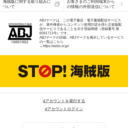
海賊版に関する取り組みに
お客さまのご利用端末から
ついて
の情報の外部送信について
ABJマークは、この電子書店・電子書籍配信サービス
が、著作権者からコンテンツ使用許諾を得た正規版配
信サービスであることを示す登録商標（登録番号 第
6091713号）です。
ABJマークの詳細、ABJマークを掲示しているサービス
の一覧はこちら
→
https://aebs.or.jp/
dアカウントを発行する
dアカウントログイン