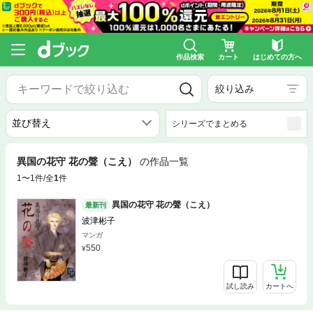
作品検索
カート
はじめての方へ
絞り込み
シリーズでまとめる
異国の花守 花の聲（こえ）
の作品一覧
1〜1件/全
1
件
異国の花守 花の聲（こえ）
最新刊
波津彬子
マンガ
550
試し読み
カートへ