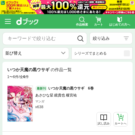
作品検索
カート
はじめての方へ
絞り込み
シリーズでまとめる
いつか天魔の黒ウサギ
の作品一覧
1〜6件/全
6
件
いつか天魔の黒ウサギ 6巻
最新刊
あさひな栞 鏡貴也 榎宮祐
マンガ
638
試し読み
カートへ