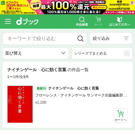
作品検索
カート
はじめての方へ
絞り込み
シリーズでまとめる
ナイチンゲール 心に効く言葉
の作品一覧
1〜1件/全
1
件
ナイチンゲール 心に効く言葉
最新刊
フローレンス・ナイチンゲール サンマーク出版編集部 ハ
ーパー保子
1,100
カートへ