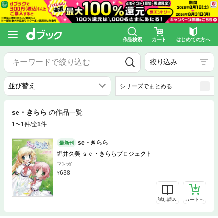
作品検索
カート
はじめての方へ
絞り込み
シリーズでまとめる
se・きらら
の作品一覧
1〜1件/全
1
件
se・きらら
最新刊
堀井久美 ｓｅ・きららプロジェクト
マンガ
638
試し読み
カートへ