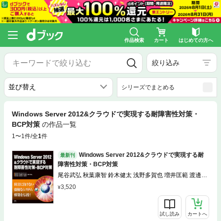
作品検索
カート
はじめての方へ
絞り込み
シリーズでまとめる
Windows Server 2012&クラウドで実現する耐障害性対策・
BCP対策
の作品一覧
1〜1件/全
1
件
Windows Server 2012&クラウドで実現する耐
最新刊
障害性対策・BCP対策
尾谷武弘 秋葉康智 鈴木健太 浅野多賀也 増井匡範 渡邊崇
彦 左部貴士
3,520
試し読み
カートへ