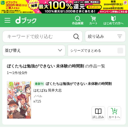
作品検索
カート
はじめての方へ
絞り込み
シリーズでまとめる
ぼくたちは勉強ができない 未体験の時間割
の作品一覧
1〜1件/全
1
件
ぼくたちは勉強ができない 未体験の時間割
最新刊
はむばね 筒井大志
ノベル
715
試し読み
カートへ