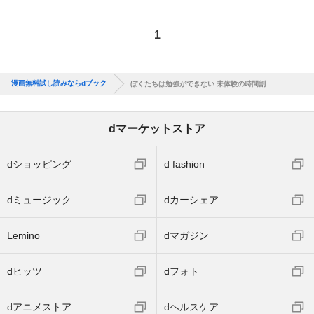
1
漫画無料試し読みならdブック
ぼくたちは勉強ができない 未体験の時間割
dマーケットストア
dショッピング
d fashion
dミュージック
dカーシェア
Lemino
dマガジン
dヒッツ
dフォト
dアニメストア
dヘルスケア