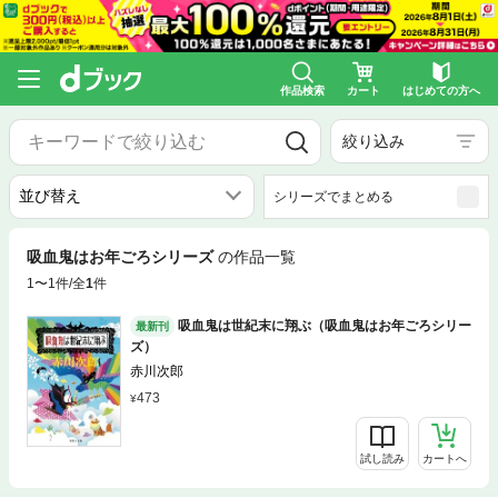
作品検索
カート
はじめての方へ
絞り込み
シリーズでまとめる
吸血鬼はお年ごろシリーズ
の作品一覧
1〜1件/全
1
件
吸血鬼は世紀末に翔ぶ（吸血鬼はお年ごろシリー
最新刊
ズ）
赤川次郎
473
試し読み
カートへ