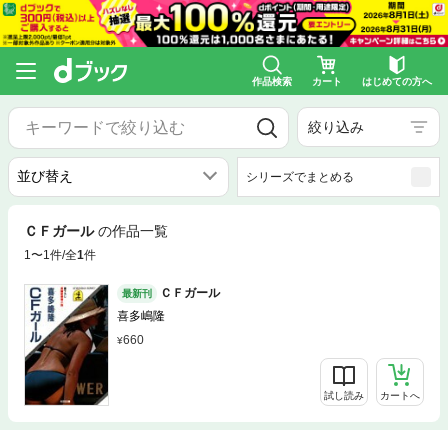
作品検索
カート
はじめての方へ
絞り込み
シリーズでまとめる
ＣＦガール
の作品一覧
1〜1件/全
1
件
ＣＦガール
最新刊
喜多嶋隆
660
試し読み
カートへ