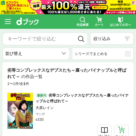
作品検索
カート
はじめての方へ
絞り込み
シリーズでまとめる
劣等コンプレックスなデブスたち～腐ったパイナップルと呼ば
れて～
の作品一覧
1〜1件/全
1
件
劣等コンプレックスなデブスたち～腐ったパイナ
最新刊
ップルと呼ばれて～
大原レイン
マンガ
330