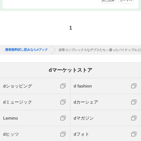
試し読み
カートへ
1
漫画無料試し読みならdブック
劣等コンプレックスなデブスたち～腐ったパイナップルと
dマーケットストア
dショッピング
d fashion
dミュージック
dカーシェア
Lemino
dマガジン
dヒッツ
dフォト