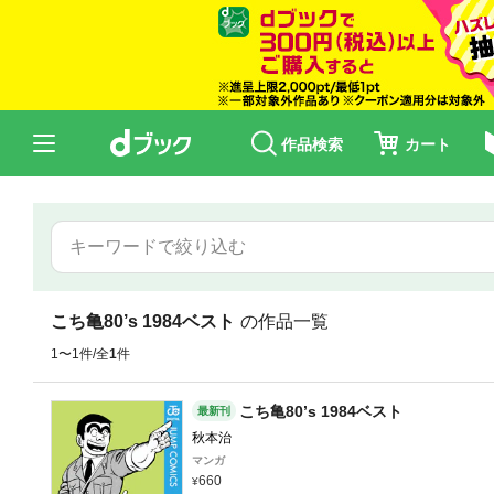
作品検索
カート
こち亀80’s 1984ベスト
の作品一覧
1〜1件/全
1
件
こち亀80’s 1984ベスト
最新刊
秋本治
マンガ
660