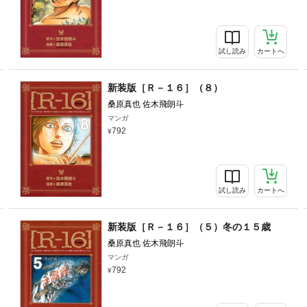
試し読み
カートへ
新装版［Ｒ－１６］（８）
桑原真也 佐木飛朗斗
マンガ
792
試し読み
カートへ
新装版［Ｒ－１６］（５）冬の１５歳
桑原真也 佐木飛朗斗
マンガ
792