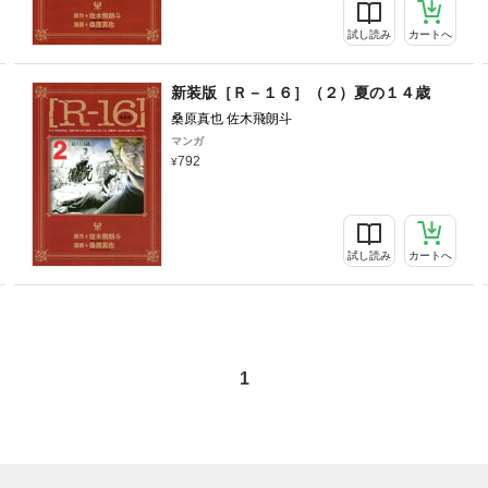
試し読み
カートへ
新装版［Ｒ－１６］（２）夏の１４歳
桑原真也 佐木飛朗斗
マンガ
792
試し読み
カートへ
1