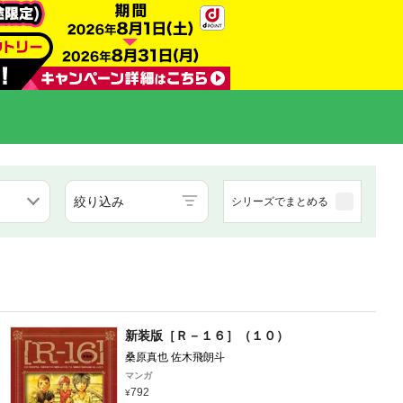
絞り込み
シリーズでまとめる
新装版［Ｒ－１６］（１０）
桑原真也 佐木飛朗斗
マンガ
792