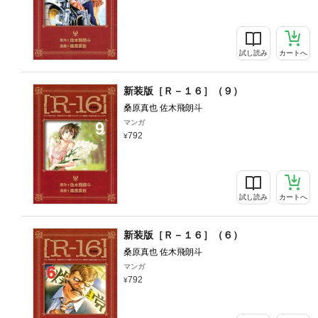
試し読み
カートへ
新装版［Ｒ－１６］（９）
桑原真也 佐木飛朗斗
マンガ
792
試し読み
カートへ
新装版［Ｒ－１６］（６）
桑原真也 佐木飛朗斗
マンガ
792