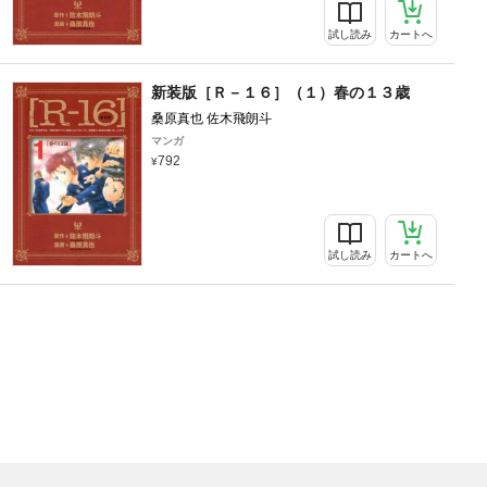
試し読み
カートへ
新装版［Ｒ－１６］（１）春の１３歳
桑原真也 佐木飛朗斗
マンガ
792
試し読み
カートへ