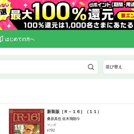
はじめての方へ
新装版［Ｒ－１６］（１１）
桑原真也 佐木飛朗斗
マンガ
792