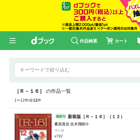
作品検索
カート
［Ｒ－１６］
の作品一覧
1〜12件/全
12
件
新装版［Ｒ－１６］（１２）
最新刊
桑原真也 佐木飛朗斗
マンガ
792