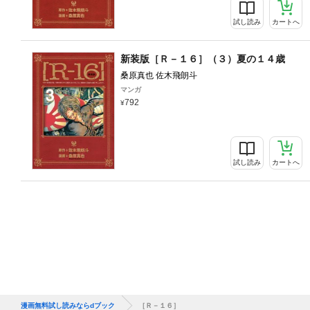
試し読み
カートへ
新装版［Ｒ－１６］（３）夏の１４歳
桑原真也 佐木飛朗斗
マンガ
792
試し読み
カートへ
漫画無料試し読みならdブック
［Ｒ－１６］