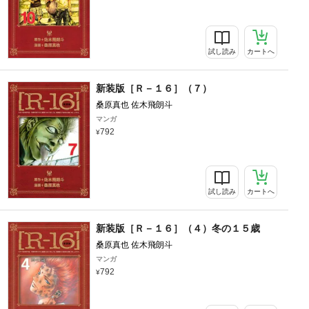
試し読み
カートへ
新装版［Ｒ－１６］（７）
桑原真也 佐木飛朗斗
マンガ
792
試し読み
カートへ
新装版［Ｒ－１６］（４）冬の１５歳
桑原真也 佐木飛朗斗
マンガ
792