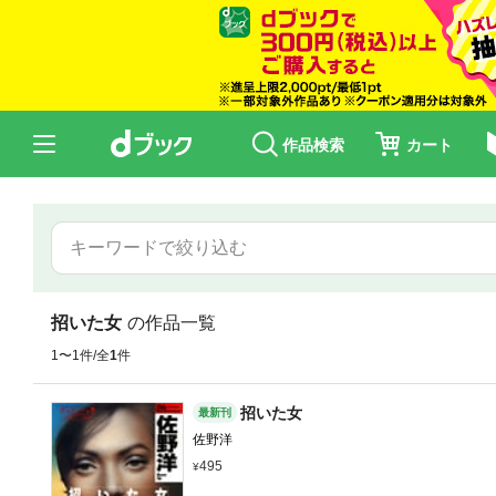
作品検索
カート
招いた女
の作品一覧
1〜1件/全
1
件
招いた女
最新刊
佐野洋
495