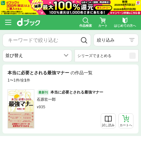
作品検索
カート
はじめての方へ
絞り込み
シリーズでまとめる
本当に必要とされる最強マナー
の作品一覧
1〜1件/全
1
件
本当に必要とされる最強マナー
最新刊
石原壮一郎
935
試し読み
カートへ