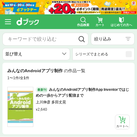
作品検索
カート
はじめての方へ
絞り込み
シリーズでまとめる
みんなのAndroidアプリ制作
の作品一覧
1〜1件/全
1
件
みんなのAndroidアプリ制作App Inventorではじ
最新刊
めの一歩からアプリ配信まで
上川伸彦 多田丈晃
2,640
カートへ