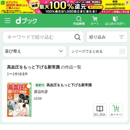
作品検索
カート
はじめての方へ
絞り込み
シリーズでまとめる
高血圧をもっと下げる新常識
の作品一覧
1〜1件/全
1
件
高血圧をもっと下げる新常識
最新刊
渡辺尚彦
539
試し読み
カートへ