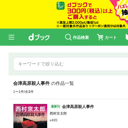
作品検索
カート
会津高原殺人事件
の作品一覧
1〜1件/全
1
件
会津高原殺人事件
最新刊
西村京太郎
495