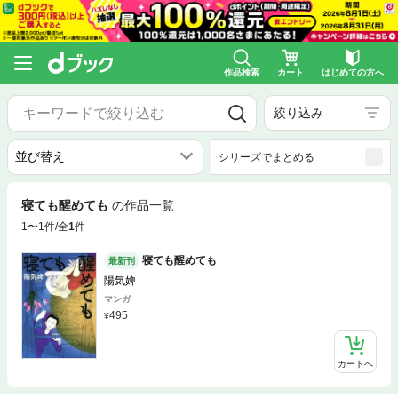
作品検索
カート
はじめての方へ
絞り込み
シリーズでまとめる
寝ても醒めても
の作品一覧
1〜1件/全
1
件
寝ても醒めても
最新刊
陽気婢
マンガ
495
カートへ