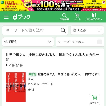
作品検索
カート
はじめての方へ
絞り込み
シリーズでまとめる
世界で稼ぐ人 中国に使われる人 日本でくすぶる人
の作品一
覧
1〜1件/全
1
件
世界で稼ぐ人 中国に使われる人 日本でくすぶ
最新刊
る人
キャメル・ヤマモト
942
カートへ