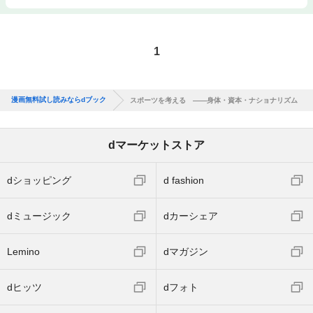
1
漫画無料試し読みならdブック
スポーツを考える ――身体・資本・ナショナリズム
dマーケットストア
dショッピング
d fashion
dミュージック
dカーシェア
Lemino
dマガジン
dヒッツ
dフォト