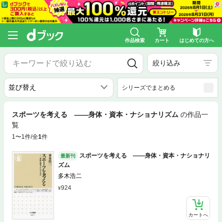
作品検索
カート
はじめての方へ
絞り込み
シリーズでまとめる
スポーツを考える ――身体・資本・ナショナリズム
の作品一
覧
1〜1件/全
1
件
スポーツを考える ――身体・資本・ナショナリ
最新刊
ズム
多木浩二
924
カートへ