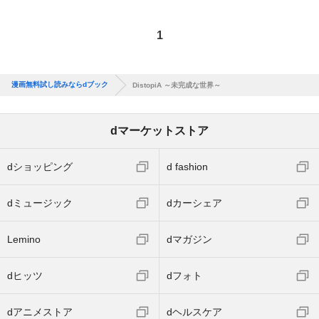
1
漫画無料試し読みならdブック
DistopiA ～未完成な世界～
dマーケットストア
dショッピング
d fashion
dミュージック
dカーシェア
Lemino
dマガジン
dヒッツ
dフォト
dアニメストア
dヘルスケア