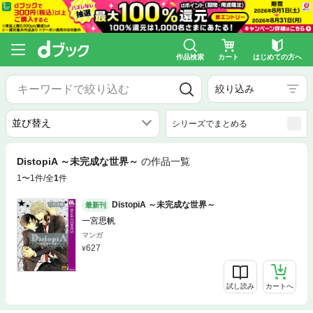
作品検索
カート
はじめての方へ
絞り込み
シリーズでまとめる
DistopiA ～未完成な世界～
の作品一覧
1〜1件/全
1
件
DistopiA ～未完成な世界～
最新刊
一宮思帆
マンガ
627
試し読み
カートへ