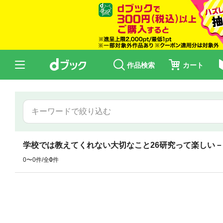
作品検索
カート
学校では教えてくれない大切なこと26研究って楽しい
0〜0件/全
0
件