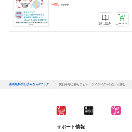
495
990
試し読み
カートへ
漫画無料試し読みならdブック
笑顔を呼ぶ神セラピー グイグイグー2点ツボ押し
サポート情報