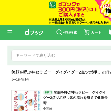
作品検索
カート
笑顔を呼ぶ神セラピー グイグイグー2点ツボ押し
の作
1〜1件/全
1
件
笑顔を呼ぶ神セラピー グイグイ
最新刊
グー2点ツボ押し氣の流れを整えて健康長
寿
金三雄