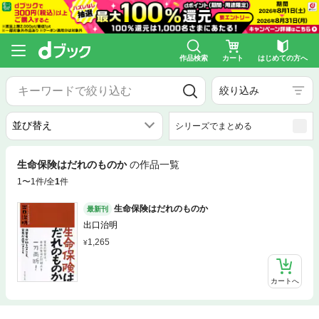
作品検索
カート
はじめての方へ
絞り込み
シリーズでまとめる
生命保険はだれのものか
の作品一覧
1〜1件/全
1
件
生命保険はだれのものか
最新刊
出口治明
1,265
カートへ