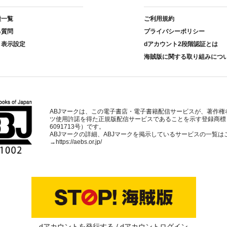
種一覧
ご利用規約
る質問
プライバシーポリシー
ト表示設定
dアカウント2段階認証とは
海賊版に関する取り組みにつ
ABJマークは、この電子書店・電子書籍配信サービスが、著作権
ツ使用許諾を得た正規版配信サービスであることを示す登録商標
6091713号）です。
ABJマークの詳細、ABJマークを掲示しているサービスの一覧は
→
https://aebs.or.jp/
dアカウントを発行する
dアカウントログイン