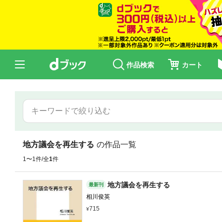
作品検索
カート
地方議会を再生する
の作品一覧
1〜1件/全
1
件
地方議会を再生する
最新刊
相川俊英
715