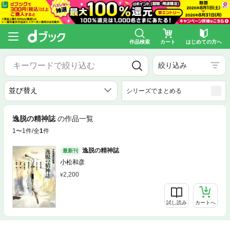
作品検索
カート
はじめての方へ
絞り込み
シリーズでまとめる
逸脱の精神誌
の作品一覧
1〜1件/全
1
件
逸脱の精神誌
最新刊
小松和彦
2,200
試し読み
カートへ