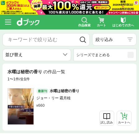
作品検索
カート
はじめての方へ
絞り込み
シリーズでまとめる
水曜は秘密の香り
の作品一覧
1〜1件/全
1
件
水曜は秘密の香り
最新刊
ジョー・リー 霜月桂
660
試し読み
カートへ