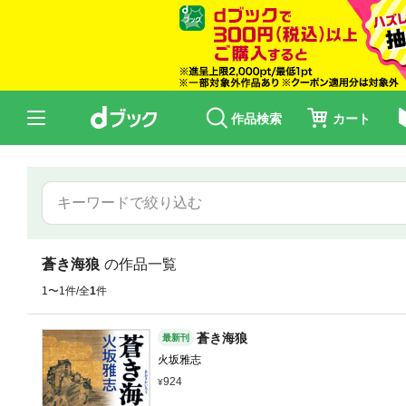
作品検索
カート
蒼き海狼
の作品一覧
1〜1件/全
1
件
蒼き海狼
最新刊
火坂雅志
924