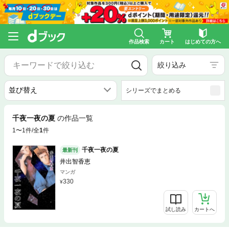
作品検索
カート
はじめての方へ
絞り込み
シリーズでまとめる
千夜一夜の夏
の作品一覧
1〜1件/全
1
件
千夜一夜の夏
最新刊
井出智香恵
マンガ
330
試し読み
カートへ