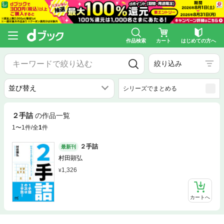
作品検索
カート
はじめての方へ
絞り込み
シリーズでまとめる
２手詰
の作品一覧
1〜1件/全
1
件
２手詰
最新刊
村田顕弘
1,326
カートへ