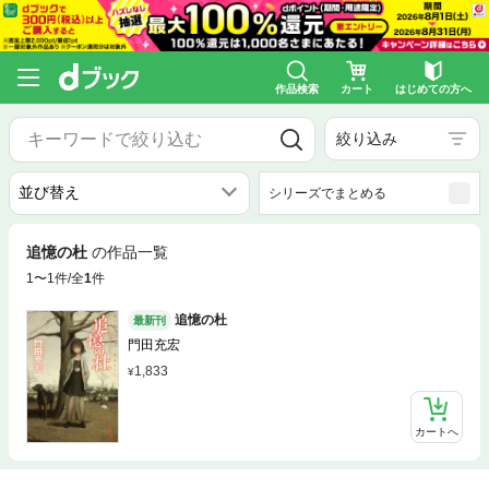
作品検索
カート
はじめての方へ
絞り込み
シリーズでまとめる
追憶の杜
の作品一覧
1〜1件/全
1
件
追憶の杜
最新刊
門田充宏
1,833
カートへ