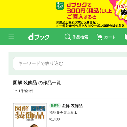
作品検索
カート
図解 装飾品
の作品一覧
1〜1件/全
1
件
図解 装飾品
最新刊
福地貴子 池上良太
1,430