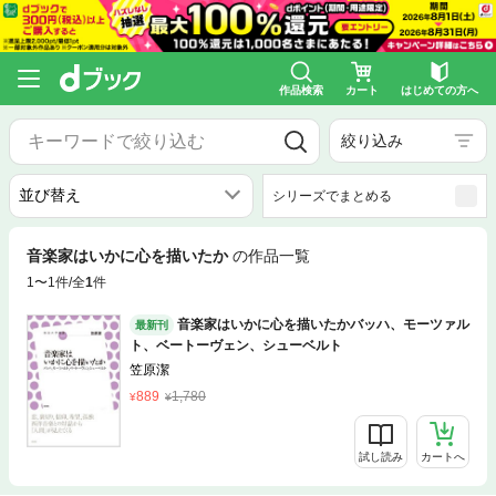
作品検索
カート
はじめての方へ
絞り込み
シリーズでまとめる
音楽家はいかに心を描いたか
の作品一覧
1〜1件/全
1
件
音楽家はいかに心を描いたかバッハ、モーツァル
最新刊
ト、ベートーヴェン、シューベルト
笠原潔
889
1,780
試し読み
カートへ