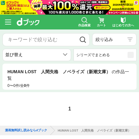
作品検索
カート
はじめての方へ
絞り込み
シリーズでまとめる
HUMAN LOST 人間失格 ノベライズ（新潮文庫）
の作品一
覧
0〜0件/全
0
件
1
漫画無料試し読みならdブック
HUMAN LOST 人間失格 ノベライズ（新潮文庫）