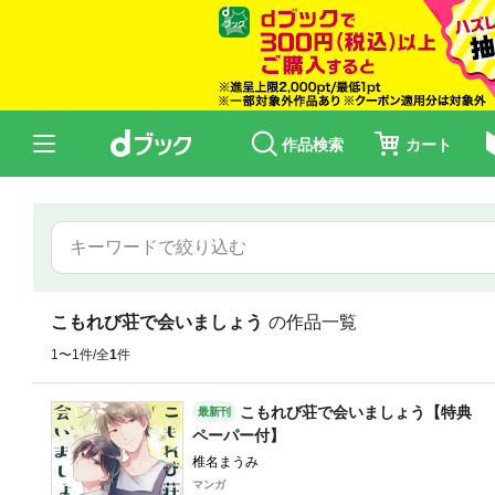
作品検索
カート
こもれび荘で会いましょう
の作品一覧
1〜1件/全
1
件
こもれび荘で会いましょう【特典
最新刊
ペーパー付】
椎名まうみ
マンガ