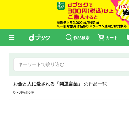
作品検索
カート
お金と人に愛される「開運言葉」
の作品一覧
0〜0件/全
0
件