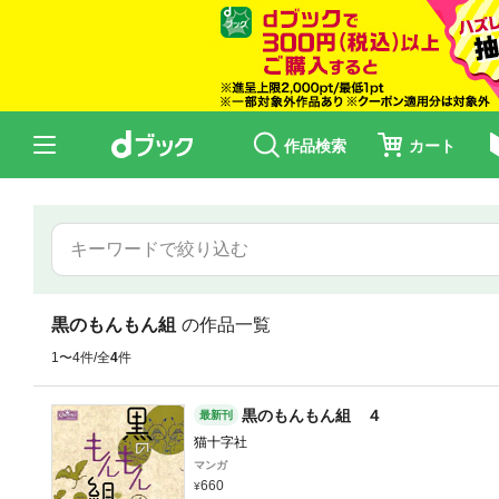
作品検索
カート
黒のもんもん組
の作品一覧
1〜4件/全
4
件
黒のもんもん組 ４
最新刊
猫十字社
マンガ
660