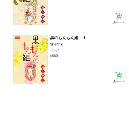
カートへ
黒のもんもん組 １
猫十字社
マンガ
660
カートへ