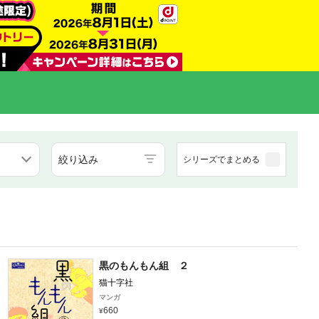
絞り込み
シリーズでまとめる
黒のもんもん組 ２
猫十字社
マンガ
660