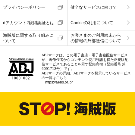
プライバシーポリシー
健全なサービスに向けて
dアカウント2段階認証とは
Cookieの利用について
海賊版に関する取り組みに
お客さまのご利用端末から
ついて
の情報の外部送信について
ABJマークは、この電子書店・電子書籍配信サービス
が、著作権者からコンテンツ使用許諾を得た正規版配
信サービスであることを示す登録商標（登録番号 第
6091713号）です。
ABJマークの詳細、ABJマークを掲示しているサービス
の一覧はこちら
→
https://aebs.or.jp/