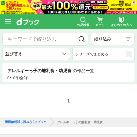
作品検索
カート
はじめての方へ
絞り込み
シリーズでまとめる
アレルギーっ子の離乳食・幼児食
の作品一覧
0〜0件/全
0
件
1
漫画無料試し読みならdブック
アレルギーっ子の離乳食・幼児食