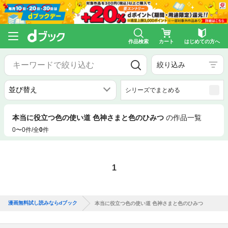
作品検索
カート
はじめての方へ
絞り込み
シリーズでまとめる
本当に役立つ色の使い道 色神さまと色のひみつ
の作品一覧
0〜0件/全
0
件
1
漫画無料試し読みならdブック
本当に役立つ色の使い道 色神さまと色のひみつ