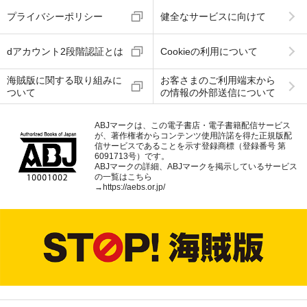
プライバシーポリシー
健全なサービスに向けて
dアカウント2段階認証とは
Cookieの利用について
海賊版に関する取り組みに
お客さまのご利用端末から
ついて
の情報の外部送信について
ABJマークは、この電子書店・電子書籍配信サービス
が、著作権者からコンテンツ使用許諾を得た正規版配
信サービスであることを示す登録商標（登録番号 第
6091713号）です。
ABJマークの詳細、ABJマークを掲示しているサービス
の一覧はこちら
→
https://aebs.or.jp/