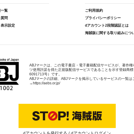
種一覧
ご利用規約
る質問
プライバシーポリシー
ト表示設定
dアカウント2段階認証とは
海賊版に関する取り組みにつ
ABJマークは、この電子書店・電子書籍配信サービスが、著作権
ツ使用許諾を得た正規版配信サービスであることを示す登録商標
6091713号）です。
ABJマークの詳細、ABJマークを掲示しているサービスの一覧は
→
https://aebs.or.jp/
dアカウントを発行する
dアカウントログイン