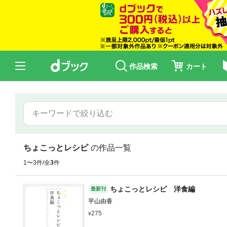
作品検索
カート
ちょこっとレシピ
の作品一覧
1〜3件/全
3
件
ちょこっとレシピ 洋食編
最新刊
平山由香
275