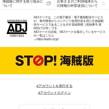
海賊版に関する取り組みに
お客さまのご利用端末から
ついて
の情報の外部送信について
ABJマークは、この電子書店・電子書籍配信サービス
が、著作権者からコンテンツ使用許諾を得た正規版配
信サービスであることを示す登録商標（登録番号 第
6091713号）です。
ABJマークの詳細、ABJマークを掲示しているサービス
の一覧はこちら
→
https://aebs.or.jp/
dアカウントを発行する
dアカウントログイン