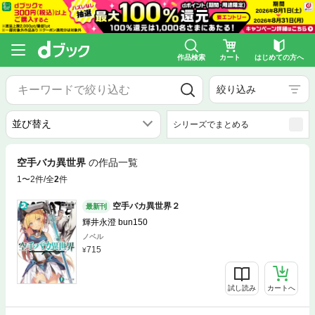
作品検索
カート
はじめての方へ
絞り込み
シリーズでまとめる
空手バカ異世界
の作品一覧
1〜2件/全
2
件
空手バカ異世界２
最新刊
輝井永澄 bun150
ノベル
715
試し読み
カートへ