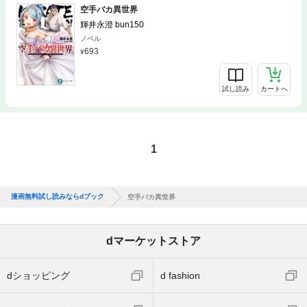
空手バカ異世界
輝井永澄 bun150
ノベル
693
試し読み
カートへ
1
漫画無料試し読みならdブック
空手バカ異世界
dマーケットストア
dショッピング
d fashion