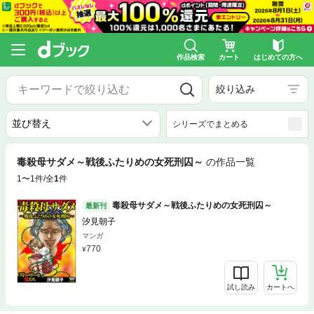
作品検索
カート
はじめての方へ
絞り込み
シリーズでまとめる
毒殺母サダメ～戦後ふたりめの女死刑囚～
の作品一覧
1〜1件/全
1
件
毒殺母サダメ～戦後ふたりめの女死刑囚～
最新刊
汐見朝子
マンガ
770
試し読み
カートへ