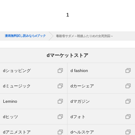
1
漫画無料試し読みならdブック
毒殺母サダメ～戦後ふたりめの女死刑囚～
dマーケットストア
dショッピング
d fashion
dミュージック
dカーシェア
Lemino
dマガジン
dヒッツ
dフォト
dアニメストア
dヘルスケア