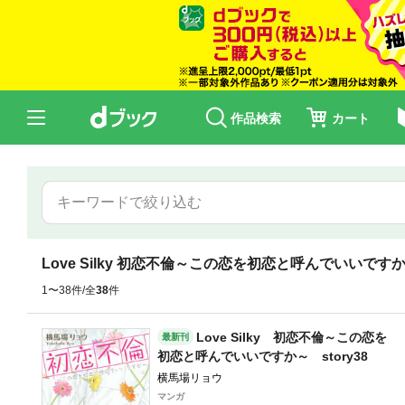
作品検索
カート
Love Silky 初恋不倫～この恋を初恋と呼んでいいです
1〜38件/全
38
件
Love Silky 初恋不倫～この恋を
最新刊
初恋と呼んでいいですか～ story38
横馬場リョウ
マンガ