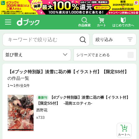
作品検索
カート
はじめての方へ
絞り込み
シリーズでまとめる
【dブック特別版】淡雪に花の褥【イラスト付】【限定SS付】
の作品一覧
1〜1件/全
1
件
【dブック特別版】淡雪に花の褥【イラスト付】
最新刊
【限定SS付】 ‐花街エロティカ‐
西野花
733
カートへ