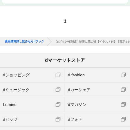
1
漫画無料試し読みならdブック
【dブック特別版】淡雪に花の褥【イラスト付】【限定SS
dマーケットストア
dショッピング
d fashion
dミュージック
dカーシェア
Lemino
dマガジン
dヒッツ
dフォト