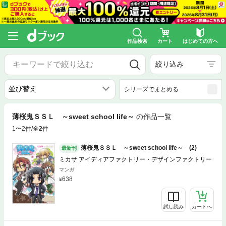
作品検索
カート
はじめての方へ
絞り込み
シリーズでまとめる
薄桜鬼ＳＳＬ ～sweet school life～
の作品一覧
1〜2件/全
2
件
薄桜鬼ＳＳＬ ～sweet school life～ (2)
最新刊
ミカサ アイディアファクトリー・デザインファクトリー
マンガ
638
試し読み
カートへ