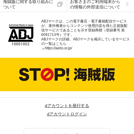
海賊版に関する取り組みに
お客さまのご利用端末から
ついて
の情報の外部送信について
ABJマークは、この電子書店・電子書籍配信サービス
が、著作権者からコンテンツ使用許諾を得た正規版配
信サービスであることを示す登録商標（登録番号 第
6091713号）です。
ABJマークの詳細、ABJマークを掲示しているサービス
の一覧はこちら
→
https://aebs.or.jp/
dアカウントを発行する
dアカウントログイン