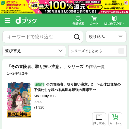
作品検索
カート
はじめての方へ
絞り込み
シリーズでまとめる
「その冒険者、取り扱い注意。」シリーズ
の作品一覧
1〜2件/全
2
件
その冒険者、取り扱い注意。2 〜正体は無敵の
最新刊
下僕たちを統べる異世界最強の魔導王〜
Sin Guilty M.B
ノベル
1,320
試し読み
カートへ