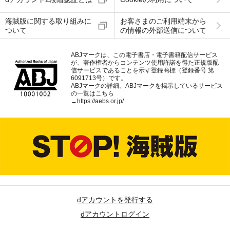
海賊版に関する取り組みに
お客さまのご利用端末から
ついて
の情報の外部送信について
ABJマークは、この電子書店・電子書籍配信サービス
が、著作権者からコンテンツ使用許諾を得た正規版配
信サービスであることを示す登録商標（登録番号 第
6091713号）です。
ABJマークの詳細、ABJマークを掲示しているサービス
の一覧はこちら
→
https://aebs.or.jp/
dアカウントを発行する
dアカウントログイン