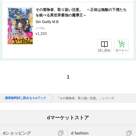
その冒険者、取り扱い注意。 ～正体は無敵の下僕たち
を統べる異世界最強の魔導王～
Sin Guilty M.B
ノベル
1,320
試し読み
カートへ
1
漫画無料試し読みならdブック
「その冒険者、取り扱い注意。」シリーズ
dマーケットストア
dショッピング
d fashion