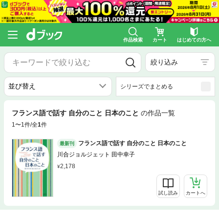
作品検索
カート
はじめての方へ
絞り込み
シリーズでまとめる
フランス語で話す 自分のこと 日本のこと
の作品一覧
1〜1件/全
1
件
フランス語で話す 自分のこと 日本のこと
最新刊
川合ジョルジェット 田中幸子
2,178
試し読み
カートへ