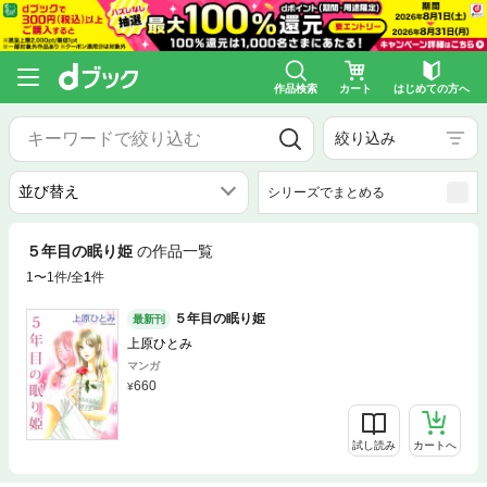
作品検索
カート
はじめての方へ
絞り込み
シリーズでまとめる
５年目の眠り姫
の作品一覧
1〜1件/全
1
件
５年目の眠り姫
最新刊
上原ひとみ
マンガ
660
試し読み
カートへ